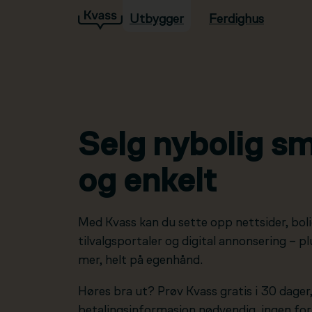
Utbygger
Ferdighus
Hopp til hovedinnhold
Selg nybolig sm
og enkelt
Med Kvass kan du sette opp nettsider, boli
tilvalgsportaler og digital annonsering – 
mer, helt på egenhånd.
Høres bra ut? Prøv Kvass gratis i 30 dager
betalingsinformasjon nødvendig, ingen forp