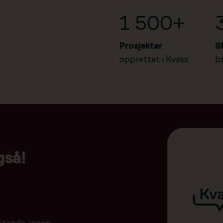
1 500+
Prosjekter
S
opprettet i Kvass
b
gså!