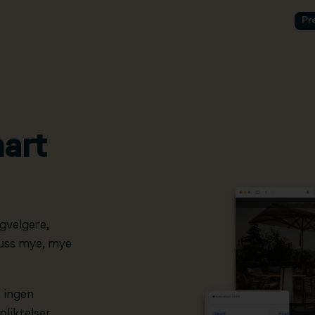
Pr
art
gvelgere,
pluss mye, mye
, ingen
liktelser.