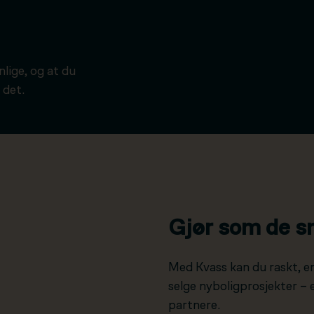
ynlige, og at du
 det.
Gjør som de s
Med Kvass kan du raskt, e
selge nyboligprosjekter –
partnere.