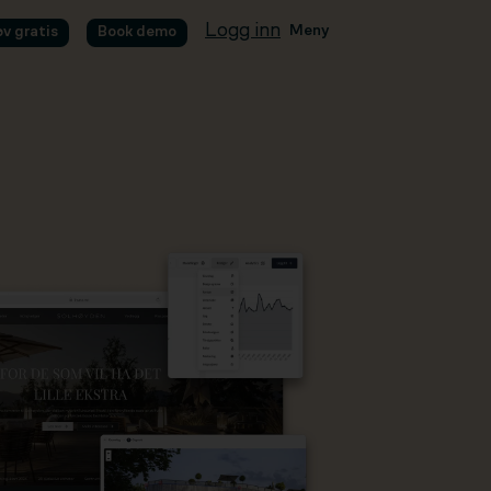
Logg inn
Meny
øv gratis
Book demo