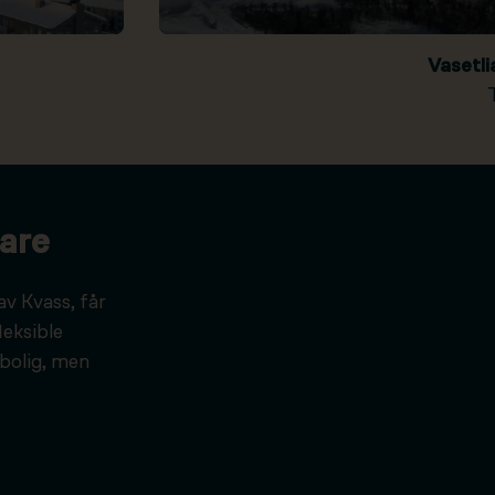
Vasetl
are
av Kvass, får
leksible
bolig, men