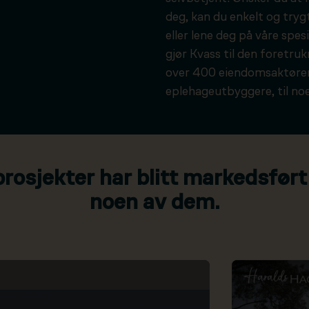
deg, kan du enkelt og tryg
eller lene deg på våre spesi
gjør Kvass til den foretru
over 400 eiendomsaktører
eplehageutbyggere, til noe
osjekter har blitt markedsført
noen av dem.