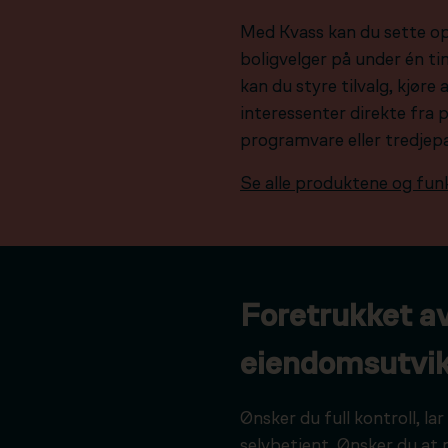
Med Kvass kan du sette o
boligvelger på under én tim
kan du styre tilvalg, kjør
interessenter direkte fra 
programvare eller tredjep
Se alle produktene og fun
Foretrukket a
eiendomsutvik
Ønsker du full kontroll, l
selvbetjent. Ønsker du at 