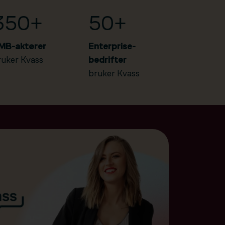
350+
50+
MB-aktører
Enterprise-
ruker Kvass
bedrifter
bruker Kvass