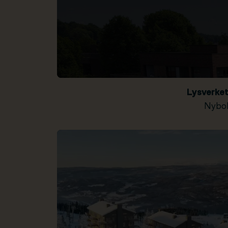
Lysverke
Nybol