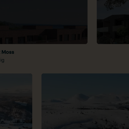
t Moss
ig