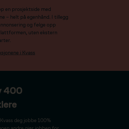
pp en prosjektside med
e – helt på egenhånd. I tillegg
e annonsering og følge opp
plattformen, uten ekstern
arter.
ksjonene i Kvass
v 400
lere
ar Kvass deg jobbe 100%
noen andre gjør jobben for