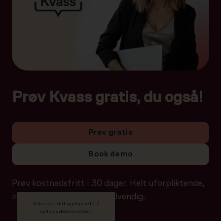
Prøv Kvass gratis, du også!
Prøv gratis
Book demo
Prøv kostnadsfritt i 30 dager. Helt uforpliktende,
ingen betalingsdetaljer nødvendig.
Vi trenger ditt samtykke for å
spille av denne videoen