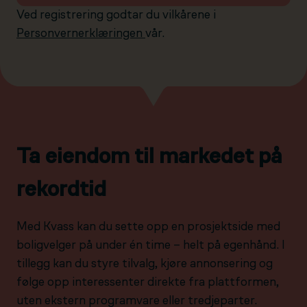
Ved registrering godtar du vilkårene i
Personvernerklæringen
vår.
Ta eiendom til markedet på
rekordtid
Med Kvass kan du sette opp en prosjektside med
boligvelger på under én time – helt på egenhånd. I
tillegg kan du styre tilvalg, kjøre annonsering og
følge opp interessenter direkte fra plattformen,
uten ekstern programvare eller tredjeparter.