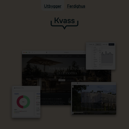
Utbygger
Ferdighus
Hopp til hovedinnhold