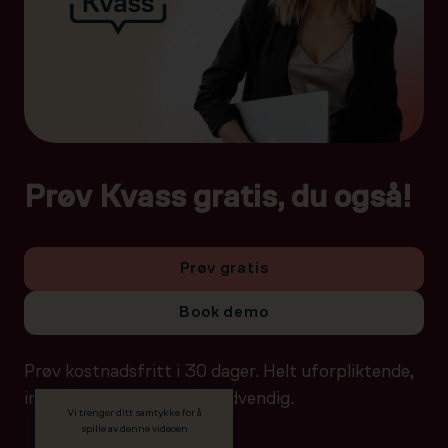
Prøv Kvass gratis, du også!
Prøv gratis
Book demo
Prøv kostnadsfritt i 30 dager. Helt uforpliktende,
ingen betalingsdetaljer nødvendig.
Vi trenger ditt samtykke for å
spille av denne videoen