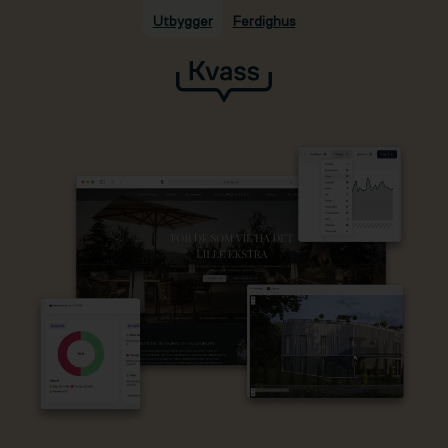
Utbygger
Ferdighus
Hopp til hovedinnhold