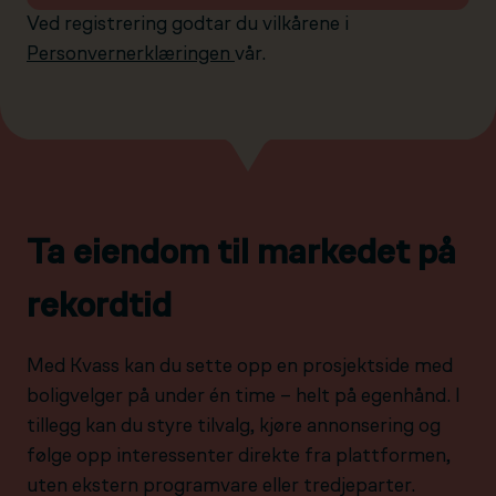
Ved registrering godtar du vilkårene i
Personvernerklæringen
vår.
Ta eiendom til markedet på
rekordtid
Med Kvass kan du sette opp en prosjektside med
boligvelger på under én time – helt på egenhånd. I
tillegg kan du styre tilvalg, kjøre annonsering og
følge opp interessenter direkte fra plattformen,
uten ekstern programvare eller tredjeparter.