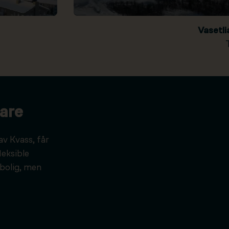
Vasetl
are
av Kvass, får
leksible
bolig, men