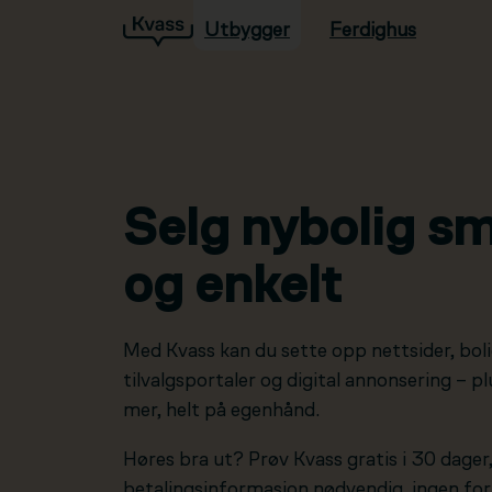
Utbygger
Ferdighus
Hopp til hovedinnhold
Selg nybolig sm
og enkelt
Med Kvass kan du sette opp nettsider, boli
tilvalgsportaler og digital annonsering – 
mer, helt på egenhånd.
Høres bra ut? Prøv Kvass gratis i 30 dager
betalingsinformasjon nødvendig, ingen forp