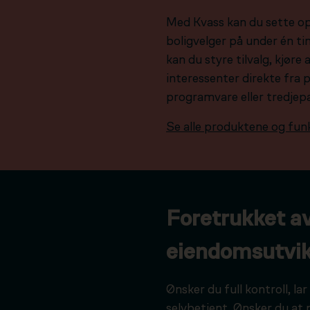
Med Kvass kan du sette o
boligvelger på under én tim
kan du styre tilvalg, kjør
interessenter direkte fra 
programvare eller tredjep
Se alle produktene og fun
Foretrukket a
eiendomsutvik
Ønsker du full kontroll, l
selvbetjent. Ønsker du at 