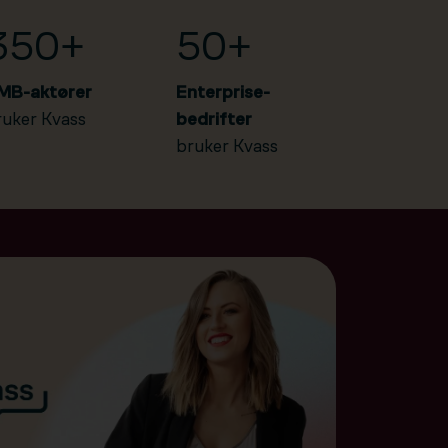
350+
50+
MB-aktører
Enterprise-
ruker Kvass
bedrifter
bruker Kvass