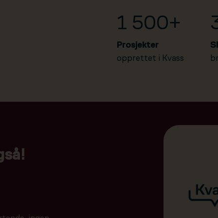
1 500+
Prosjekter
S
opprettet i Kvass
b
gså!