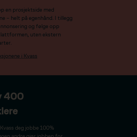
pp en prosjektside med
e – helt på egenhånd. I tillegg
e annonsering og følge opp
plattformen, uten ekstern
arter.
ksjonene i Kvass
v 400
lere
ar Kvass deg jobbe 100%
noen andre gjør jobben for