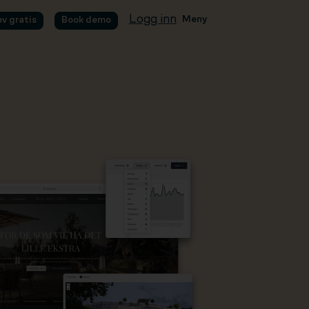
Logg inn
Meny
øv gratis
Book demo