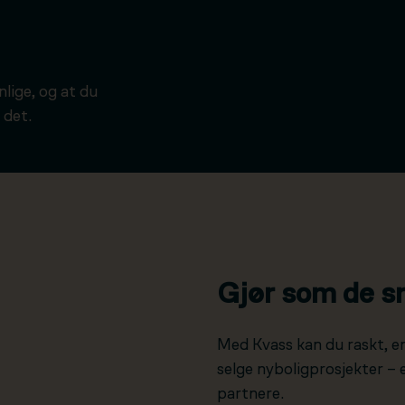
ynlige, og at du
 det.
Gjør som de s
Med Kvass kan du raskt, e
selge nyboligprosjekter –
partnere.