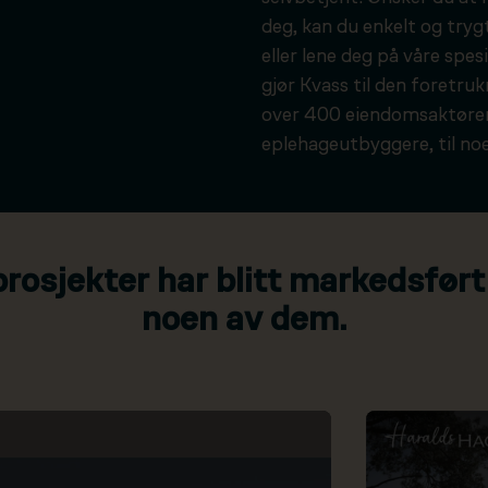
deg, kan du enkelt og tryg
eller lene deg på våre spesi
gjør Kvass til den foretru
over 400 eiendomsaktører
eplehageutbyggere, til noe
osjekter har blitt markedsført
noen av dem.