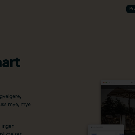
Pr
art
gvelgere,
pluss mye, mye
, ingen
liktelser.