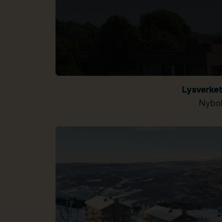
Lysverke
Nybol