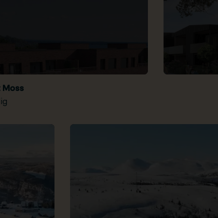
t Moss
ig