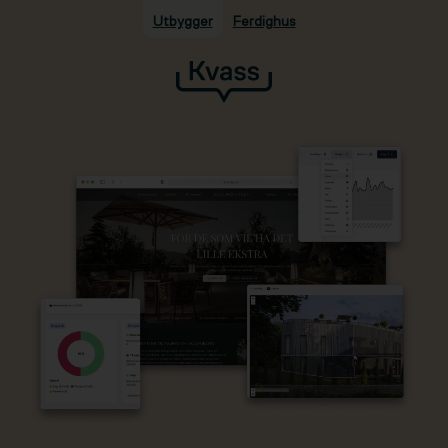
Utbygger
Ferdighus
Hopp til hovedinnhold