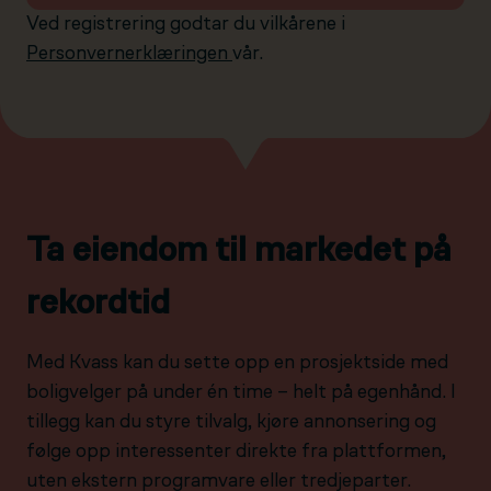
Ved registrering godtar du vilkårene i
Personvernerklæringen
vår.
Ta eiendom til markedet på
rekordtid
Med Kvass kan du sette opp en prosjektside med
boligvelger på under én time – helt på egenhånd. I
tillegg kan du styre tilvalg, kjøre annonsering og
følge opp interessenter direkte fra plattformen,
uten ekstern programvare eller tredjeparter.