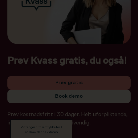
Prøv Kvass gratis, du også!
Prøv gratis
Book demo
Prøv kostnadsfritt i 30 dager. Helt uforpliktende,
ingen betalingsdetaljer nødvendig.
Vi trenger ditt samtykke for å
spille av denne videoen