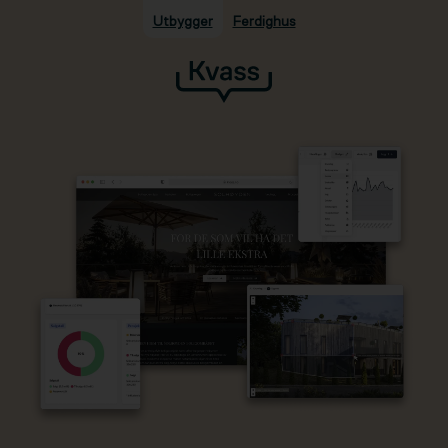
Utbygger
Ferdighus
Hopp til hovedinnhold