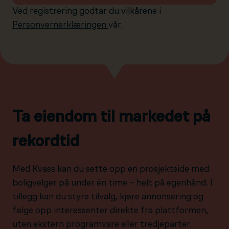
Ved registrering godtar du vilkårene i
Personvernerklæringen
vår.
Ta eiendom til markedet på
rekordtid
Med Kvass kan du sette opp en prosjektside med
boligvelger på under én time – helt på egenhånd. I
tillegg kan du styre tilvalg, kjøre annonsering og
følge opp interessenter direkte fra plattformen,
uten ekstern programvare eller tredjeparter.