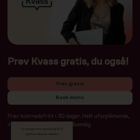
Prøv Kvass gratis, du også!
Prøv gratis
Book demo
Prøv kostnadsfritt i 30 dager. Helt uforpliktende,
ingen betalingsdetaljer nødvendig.
Vi trenger ditt samtykke for å
spille av denne videoen