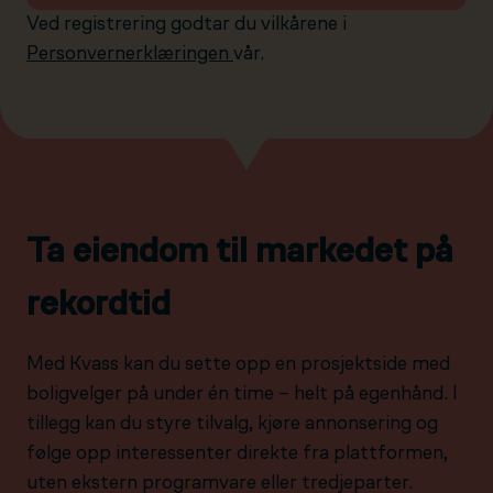
Ved registrering godtar du vilkårene i
Personvernerklæringen
vår.
Ta eiendom til markedet på
rekordtid
Med Kvass kan du sette opp en prosjektside med
boligvelger på under én time – helt på egenhånd. I
tillegg kan du styre tilvalg, kjøre annonsering og
følge opp interessenter direkte fra plattformen,
uten ekstern programvare eller tredjeparter.