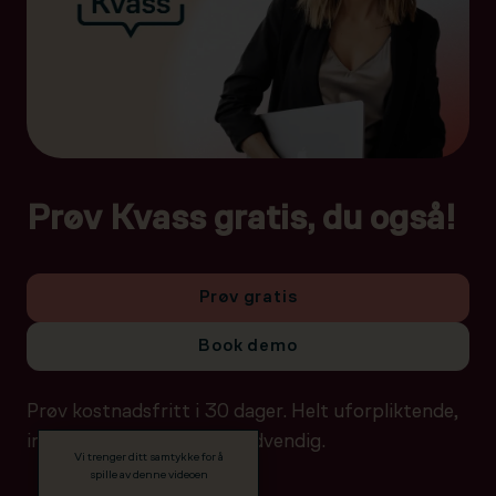
Prøv Kvass gratis, du også!
Prøv gratis
Book demo
Prøv kostnadsfritt i 30 dager. Helt uforpliktende,
ingen betalingsdetaljer nødvendig.
Vi trenger ditt samtykke for å
spille av denne videoen