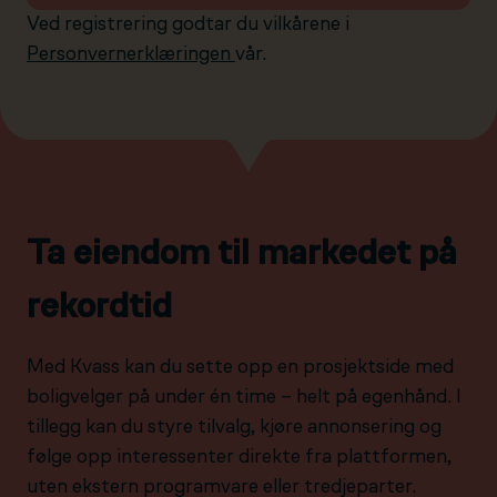
Ved registrering godtar du vilkårene i
Personvernerklæringen
vår.
Ta eiendom til markedet på
rekordtid
Med Kvass kan du sette opp en prosjektside med
boligvelger på under én time – helt på egenhånd. I
tillegg kan du styre tilvalg, kjøre annonsering og
følge opp interessenter direkte fra plattformen,
uten ekstern programvare eller tredjeparter.