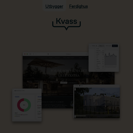
Utbygger
Ferdighus
Hopp til hovedinnhold