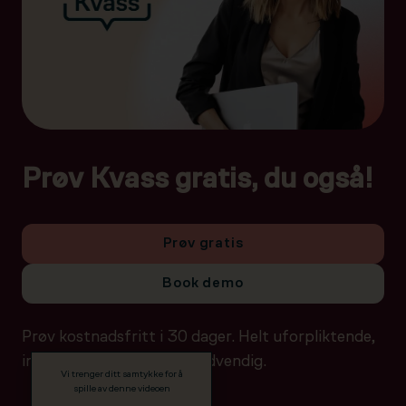
Prøv Kvass gratis, du også!
Prøv gratis
Book demo
Prøv kostnadsfritt i 30 dager. Helt uforpliktende,
ingen betalingsdetaljer nødvendig.
Vi trenger ditt samtykke for å
spille av denne videoen