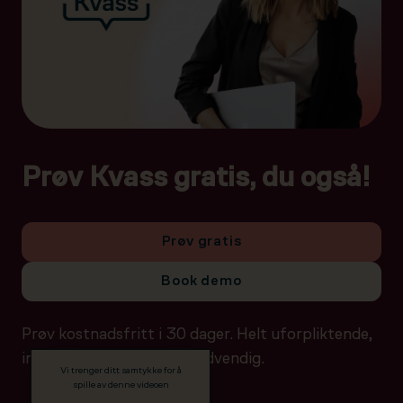
Prøv Kvass gratis, du også!
Prøv gratis
Book demo
Prøv kostnadsfritt i 30 dager. Helt uforpliktende,
ingen betalingsdetaljer nødvendig.
Vi trenger ditt samtykke for å
spille av denne videoen