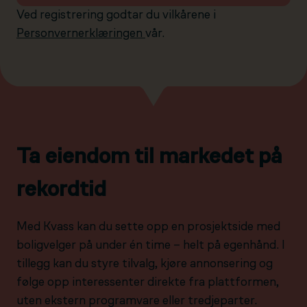
Ved registrering godtar du vilkårene i
Personvernerklæringen
vår.
Ta eiendom til markedet på
rekordtid
Med Kvass kan du sette opp en prosjektside med
boligvelger på under én time – helt på egenhånd. I
tillegg kan du styre tilvalg, kjøre annonsering og
følge opp interessenter direkte fra plattformen,
uten ekstern programvare eller tredjeparter.