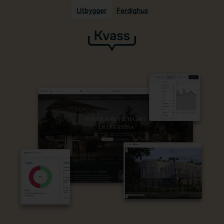
Utbygger
Ferdighus
Hopp til hovedinnhold