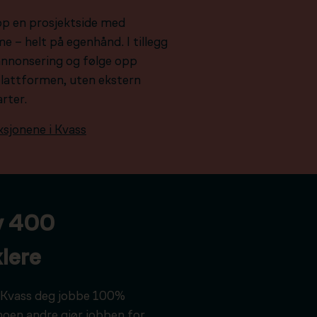
pp en prosjektside med
e – helt på egenhånd. I tillegg
e annonsering og følge opp
plattformen, uten ekstern
arter.
ksjonene i Kvass
v 400
lere
ar Kvass deg jobbe 100%
noen andre gjør jobben for