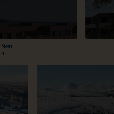
t Moss
ig