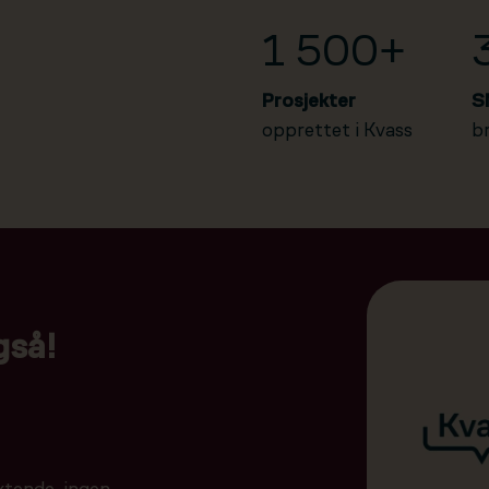
1 500+
Prosjekter
S
opprettet i Kvass
b
gså!