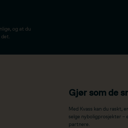
ynlige, og at du
 det.
Gjør som de s
Med Kvass kan du raskt, e
selge nyboligprosjekter –
partnere.