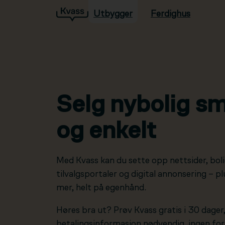
Utbygger
Ferdighus
Hopp til hovedinnhold
Selg nybolig sm
og enkelt
Med Kvass kan du sette opp nettsider, boli
tilvalgsportaler og digital annonsering – 
mer, helt på egenhånd.
Høres bra ut? Prøv Kvass gratis i 30 dager
betalingsinformasjon nødvendig, ingen forp