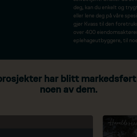
deg, kan du enkelt og tryg
eller lene deg på våre spesi
gjør Kvass til den foretru
over 400 eiendomsaktører
eplehageutbyggere, til noe
osjekter har blitt markedsført
noen av dem.