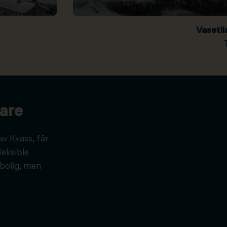
Vasetl
are
av Kvass, får
leksible
bolig, men