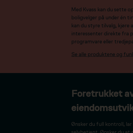
Med Kvass kan du sette o
boligvelger på under én tim
kan du styre tilvalg, kjør
interessenter direkte fra 
programvare eller tredjep
Se alle produktene og fun
Foretrukket a
eiendomsutvik
Ønsker du full kontroll, l
selvbetjent. Ønsker du at 