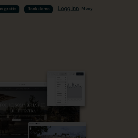
Logg inn
Meny
øv gratis
Book demo