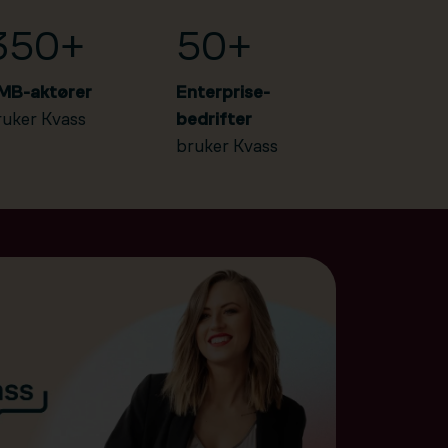
350+
50+
MB-aktører
Enterprise-
ruker Kvass
bedrifter
bruker Kvass