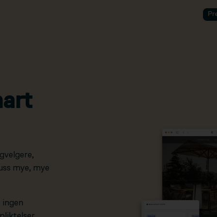
Pr
art
gvelgere,
pluss mye, mye
, ingen
liktelser.