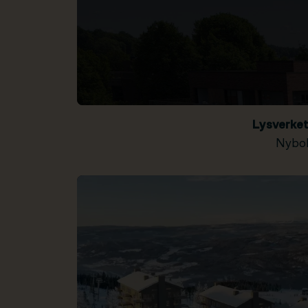
Lysverke
Nybol