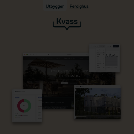
Utbygger
Ferdighus
Hopp til hovedinnhold