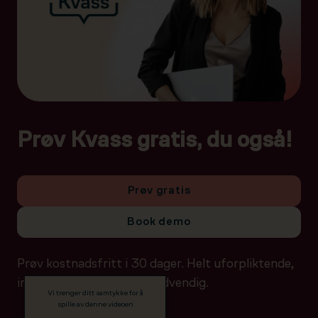
Prøv Kvass gratis, du også!
Prøv gratis
Book demo
Prøv kostnadsfritt i 30 dager. Helt uforpliktende,
ingen betalingsdetaljer nødvendig.
Vi trenger ditt samtykke for å
spille av denne videoen