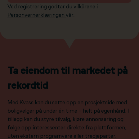
Ved registrering godtar du vilkårene i
Personvernerklæringen
vår.
Ta eiendom til markedet på
rekordtid
Med Kvass kan du sette opp en prosjektside med
boligvelger på under én time – helt på egenhånd. I
tillegg kan du styre tilvalg, kjøre annonsering og
følge opp interessenter direkte fra plattformen,
uten ekstern programvare eller tredjeparter.