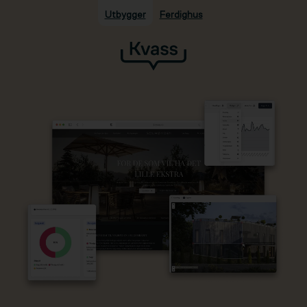
Utbygger
Ferdighus
Hopp til hovedinnhold