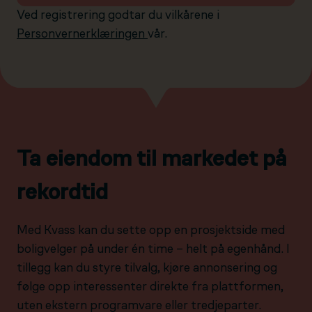
Ved registrering godtar du vilkårene i
Personvernerklæringen
vår.
Ta eiendom til markedet på
rekordtid
Med Kvass kan du sette opp en prosjektside med
boligvelger på under én time – helt på egenhånd. I
tillegg kan du styre tilvalg, kjøre annonsering og
følge opp interessenter direkte fra plattformen,
uten ekstern programvare eller tredjeparter.