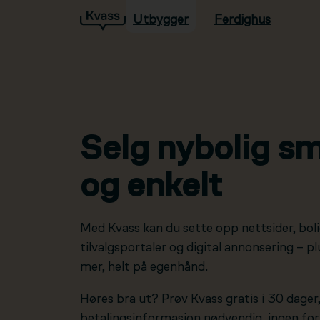
Utbygger
Ferdighus
Hopp til hovedinnhold
Selg nybolig sm
og enkelt
Med Kvass kan du sette opp nettsider, boli
tilvalgsportaler og digital annonsering – 
mer, helt på egenhånd.
Høres bra ut? Prøv Kvass gratis i 30 dager
betalingsinformasjon nødvendig, ingen forp