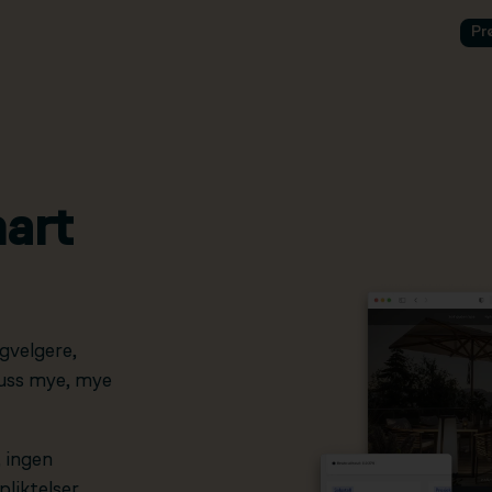
Pr
art
gvelgere,
pluss mye, mye
, ingen
liktelser.