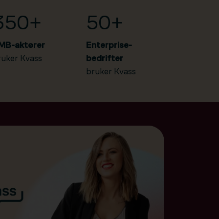
350+
50+
MB-aktører
Enterprise-
ruker Kvass
bedrifter
bruker Kvass