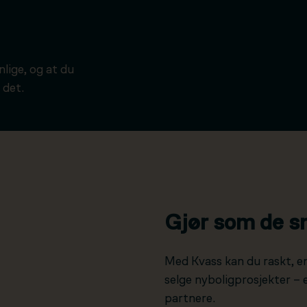
ynlige, og at du
 det.
Gjør som de s
Med Kvass kan du raskt, e
selge nyboligprosjekter –
partnere.