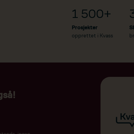
1 500+
Prosjekter
S
opprettet i Kvass
b
gså!