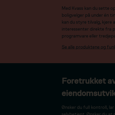
Med Kvass kan du sette o
boligvelger på under én tim
kan du styre tilvalg, kjør
interessenter direkte fra 
programvare eller tredjep
Se alle produktene og fun
Foretrukket a
eiendomsutvik
Ønsker du full kontroll, l
selvbetjent. Ønsker du at 