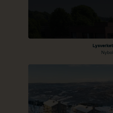
Lysverke
Nybol