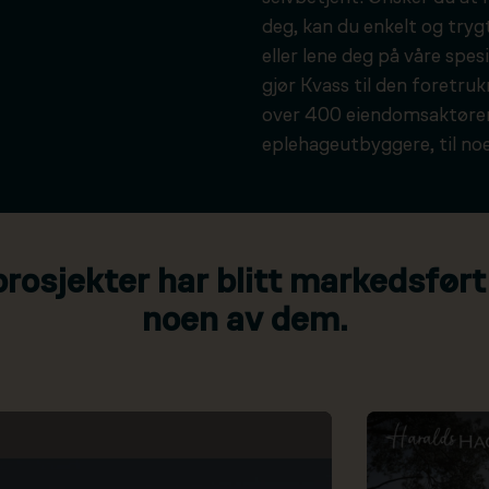
deg, kan du enkelt og tryg
eller lene deg på våre spesi
gjør Kvass til den foretru
over 400 eiendomsaktører
eplehageutbyggere, til noe
osjekter har blitt markedsført
noen av dem.