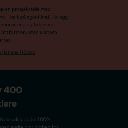
pp en prosjektside med
e – helt på egenhånd. I tillegg
e annonsering og følge opp
plattformen, uten ekstern
arter.
ksjonene i Kvass
v 400
lere
ar Kvass deg jobbe 100%
noen andre gjør jobben for