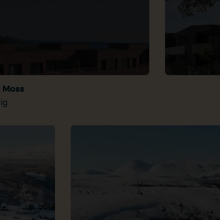
t Moss
ig