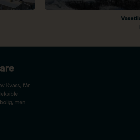
Vasetl
are
av Kvass, får
leksible
bolig, men