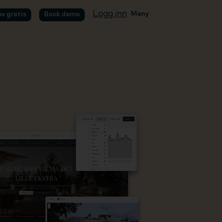
Logg inn
Meny
øv gratis
Book demo