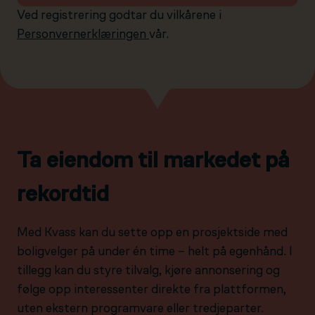
Ved registrering godtar du vilkårene i
Personvernerklæringen
vår.
Ta eiendom til markedet på
rekordtid
Med Kvass kan du sette opp en prosjektside med
boligvelger på under én time – helt på egenhånd. I
tillegg kan du styre tilvalg, kjøre annonsering og
følge opp interessenter direkte fra plattformen,
uten ekstern programvare eller tredjeparter.