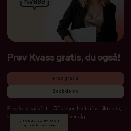
Prøv Kvass gratis, du også!
Prøv gratis
Book demo
Prøv kostnadsfritt i 30 dager. Helt uforpliktende,
ingen betalingsdetaljer nødvendig.
Vi trenger ditt samtykke for å
spille av denne videoen