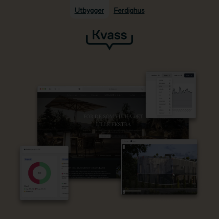
Utbygger
Ferdighus
Hopp til hovedinnhold