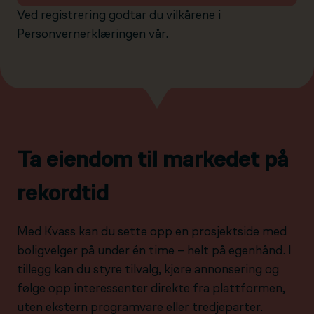
Ved registrering godtar du vilkårene i
Personvernerklæringen
vår.
Ta eiendom til markedet på
rekordtid
Med Kvass kan du sette opp en prosjektside med
boligvelger på under én time – helt på egenhånd. I
tillegg kan du styre tilvalg, kjøre annonsering og
følge opp interessenter direkte fra plattformen,
uten ekstern programvare eller tredjeparter.