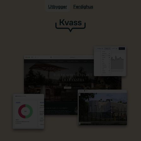
Utbygger
Ferdighus
Hopp til hovedinnhold