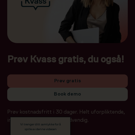
Prøv Kvass gratis, du også!
Prøv gratis
Book demo
Prøv kostnadsfritt i 30 dager. Helt uforpliktende,
ingen betalingsdetaljer nødvendig.
Vi trenger ditt samtykke for å
spille av denne videoen