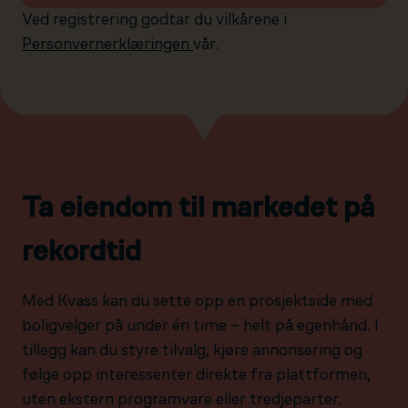
Ved registrering godtar du vilkårene i
Personvernerklæringen
vår.
Ta eiendom til markedet på
rekordtid
Med Kvass kan du sette opp en prosjektside med
boligvelger på under én time – helt på egenhånd. I
tillegg kan du styre tilvalg, kjøre annonsering og
følge opp interessenter direkte fra plattformen,
uten ekstern programvare eller tredjeparter.