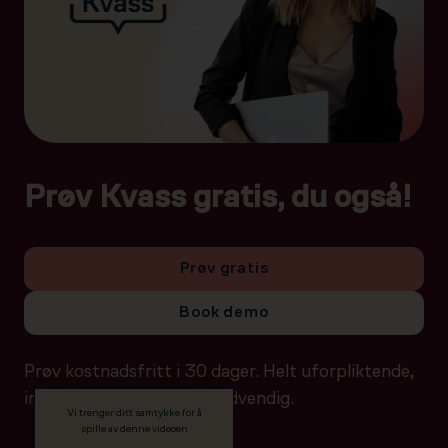
Prøv Kvass gratis, du også!
Prøv gratis
Book demo
Prøv kostnadsfritt i 30 dager. Helt uforpliktende,
ingen betalingsdetaljer nødvendig.
Vi trenger ditt samtykke for å
spille av denne videoen