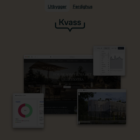
Utbygger
Ferdighus
Hopp til hovedinnhold