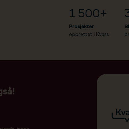
1 500+
Prosjekter
S
opprettet i Kvass
b
gså!