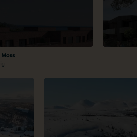
t Moss
ig