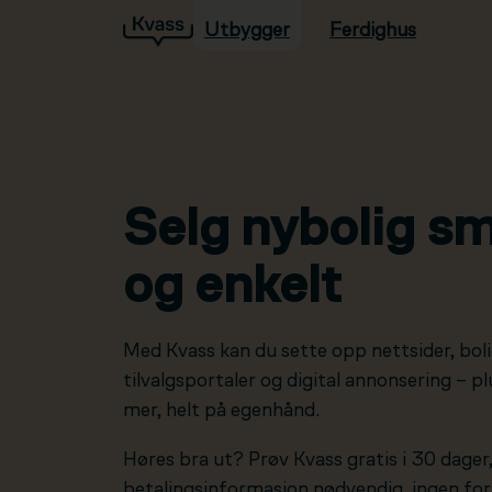
Utbygger
Ferdighus
Hopp til hovedinnhold
Selg nybolig sm
og enkelt
Med Kvass kan du sette opp nettsider, boli
tilvalgsportaler og digital annonsering – 
mer, helt på egenhånd.
Høres bra ut? Prøv Kvass gratis i 30 dager
betalingsinformasjon nødvendig, ingen forp