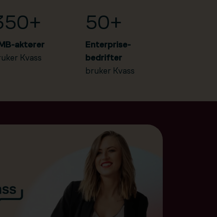
350+
50+
MB-aktører
Enterprise-
ruker Kvass
bedrifter
bruker Kvass