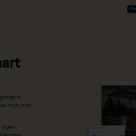
Pr
art
gvelgere,
pluss mye, mye
, ingen
liktelser.