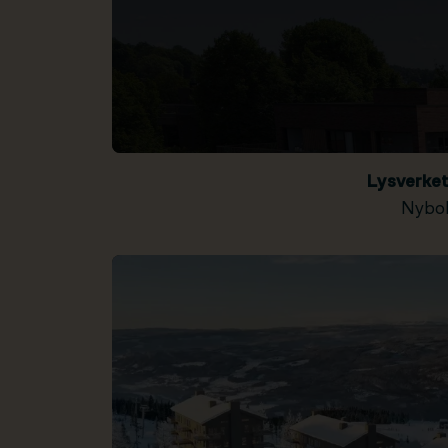
Lysverke
Nybol