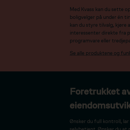
Med Kvass kan du sette o
boligvelger på under én tim
kan du styre tilvalg, kjør
interessenter direkte fra 
programvare eller tredjep
Se alle produktene og fun
Foretrukket a
eiendomsutvik
Ønsker du full kontroll, l
selvbetjent. Ønsker du at 