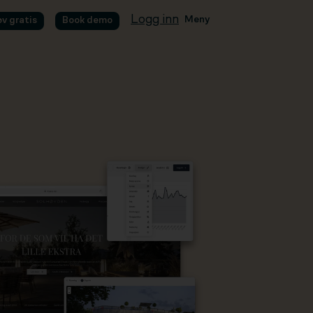
Logg inn
Meny
øv gratis
Book demo