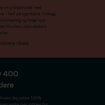
pp en prosjektside med
e – helt på egenhånd. I tillegg
e annonsering og følge opp
plattformen, uten ekstern
arter.
ksjonene i Kvass
v 400
lere
ar Kvass deg jobbe 100%
noen andre gjør jobben for