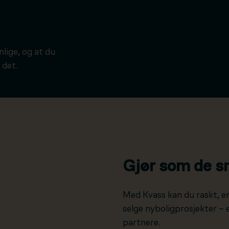
ynlige, og at du
 det.
Gjør som de s
Med Kvass kan du raskt, e
selge nyboligprosjekter –
partnere.