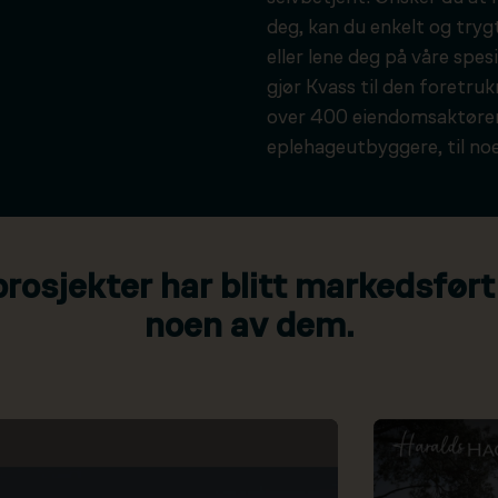
deg, kan du enkelt og tryg
eller lene deg på våre spesi
gjør Kvass til den foretru
over 400 eiendomsaktører
eplehageutbyggere, til noe
osjekter har blitt markedsført
noen av dem.