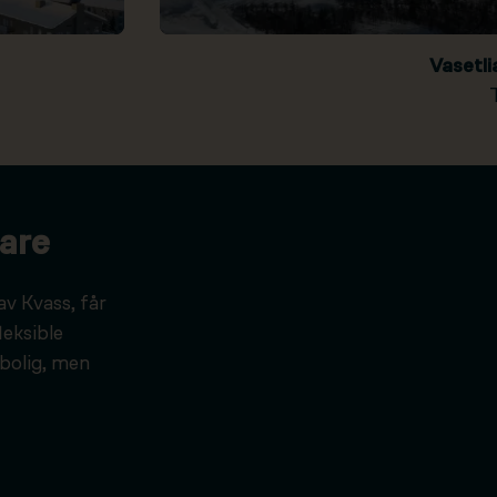
Vasetl
are
av Kvass, får
leksible
bolig, men