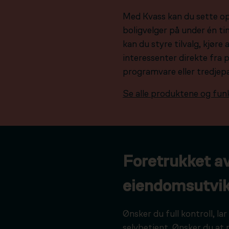
Med Kvass kan du sette o
boligvelger på under én tim
kan du styre tilvalg, kjør
interessenter direkte fra 
programvare eller tredjep
Se alle produktene og fun
Foretrukket a
eiendomsutvik
Ønsker du full kontroll, l
selvbetjent. Ønsker du at 