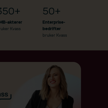
350+
50+
MB-aktører
Enterprise-
ruker Kvass
bedrifter
bruker Kvass