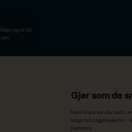
ynlige, og at du
 det.
Gjør som de s
Med Kvass kan du raskt, e
selge nyboligprosjekter –
partnere.