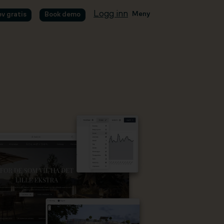
Logg inn
Meny
øv gratis
Book demo