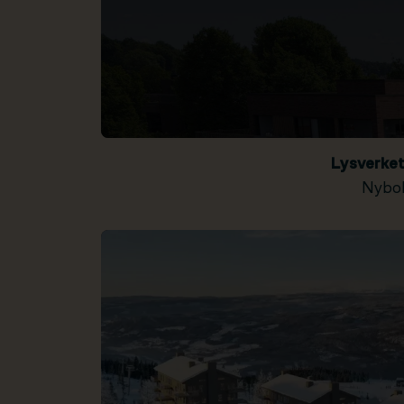
Lysverke
Nybol