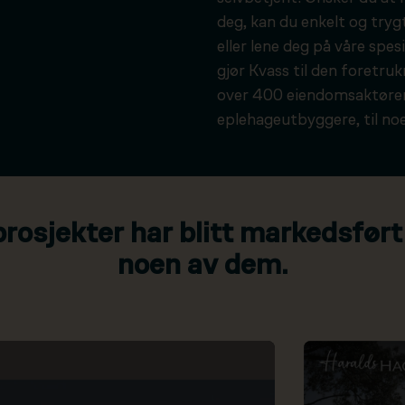
deg, kan du enkelt og tryg
eller lene deg på våre spesi
gjør Kvass til den foretru
over 400 eiendomsaktører
eplehageutbyggere, til noe
osjekter har blitt markedsført
noen av dem.