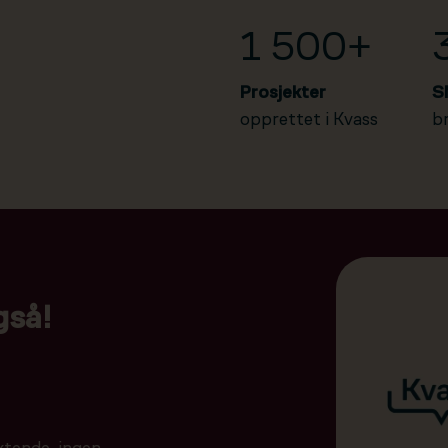
1 500+
Prosjekter
S
opprettet i Kvass
b
gså!