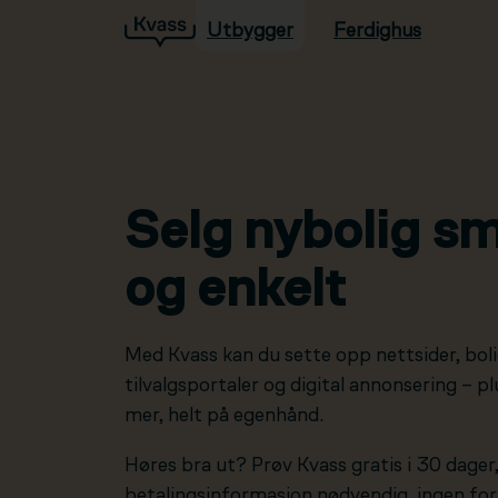
Utbygger
Ferdighus
Hopp til hovedinnhold
Selg nybolig sm
og enkelt
Med Kvass kan du sette opp nettsider, boli
tilvalgsportaler og digital annonsering – 
mer, helt på egenhånd.
Høres bra ut? Prøv Kvass gratis i 30 dager
betalingsinformasjon nødvendig, ingen forp