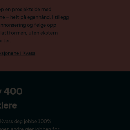
pp en prosjektside med
e – helt på egenhånd. I tillegg
e annonsering og følge opp
plattformen, uten ekstern
arter.
ksjonene i Kvass
v 400
lere
ar Kvass deg jobbe 100%
noen andre gjør jobben for