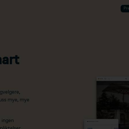
Pr
art
gvelgere,
pluss mye, mye
, ingen
liktelser.