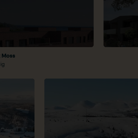
t Moss
ig