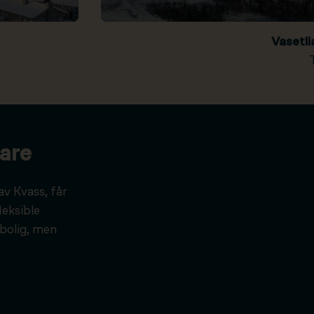
Vasetl
are
av Kvass, får
leksible
bolig, men