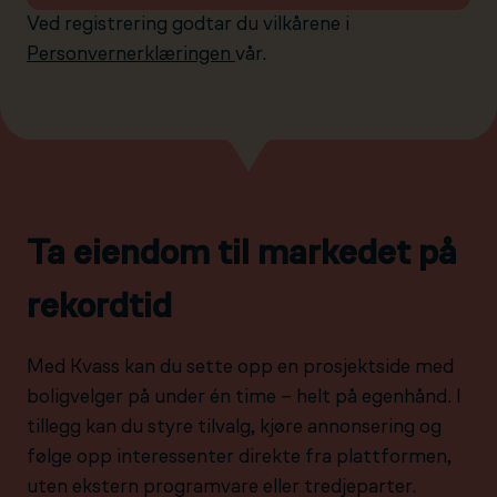
Ved registrering godtar du vilkårene i
Personvernerklæringen
vår.
Ta eiendom til markedet på
rekordtid
Med Kvass kan du sette opp en prosjektside med
boligvelger på under én time – helt på egenhånd. I
tillegg kan du styre tilvalg, kjøre annonsering og
følge opp interessenter direkte fra plattformen,
uten ekstern programvare eller tredjeparter.