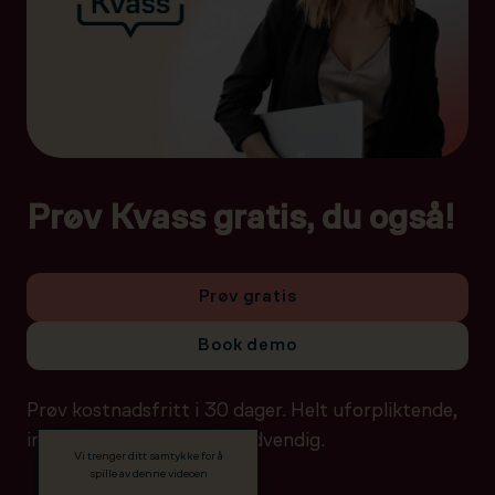
Prøv Kvass gratis, du også!
Prøv gratis
Book demo
Prøv kostnadsfritt i 30 dager. Helt uforpliktende,
ingen betalingsdetaljer nødvendig.
Vi trenger ditt samtykke for å
spille av denne videoen