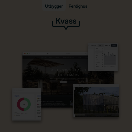
Utbygger
Ferdighus
Hopp til hovedinnhold