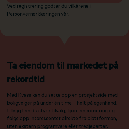
Ved registrering godtar du vilkårene i
Personvernerklæringen
vår.
Ta eiendom til markedet på
rekordtid
Med Kvass kan du sette opp en prosjektside med
boligvelger på under én time – helt på egenhånd. I
tillegg kan du styre tilvalg, kjøre annonsering og
følge opp interessenter direkte fra plattformen,
uten ekstern programvare eller tredjeparter.