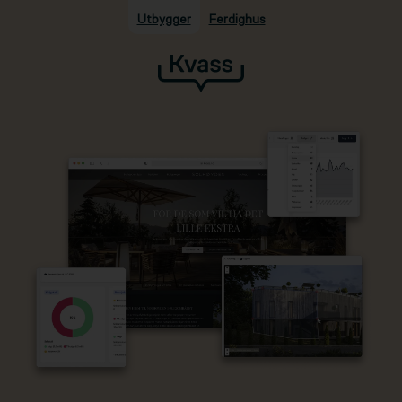
Utbygger
Ferdighus
Hopp til hovedinnhold