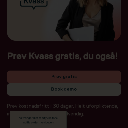
Prøv Kvass gratis, du også!
Prøv gratis
Book demo
Prøv kostnadsfritt i 30 dager. Helt uforpliktende,
ingen betalingsdetaljer nødvendig.
Vi trenger ditt samtykke for å
spille av denne videoen