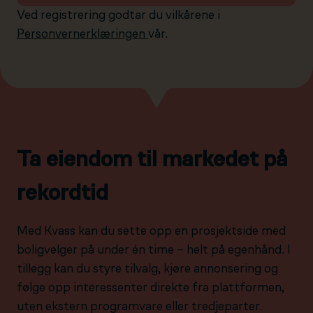
Ved registrering godtar du vilkårene i
Personvernerklæringen
vår.
Ta eiendom til markedet på
rekordtid
Med Kvass kan du sette opp en prosjektside med
boligvelger på under én time – helt på egenhånd. I
tillegg kan du styre tilvalg, kjøre annonsering og
følge opp interessenter direkte fra plattformen,
uten ekstern programvare eller tredjeparter.