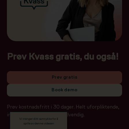
Prøv Kvass gratis, du også!
Prøv gratis
Book demo
Prøv kostnadsfritt i 30 dager. Helt uforpliktende,
ingen betalingsdetaljer nødvendig.
Vi trenger ditt samtykke for å
spille av denne videoen