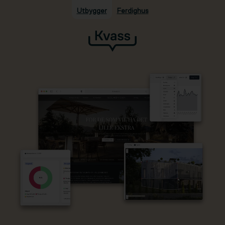
Utbygger
Ferdighus
Hopp til hovedinnhold