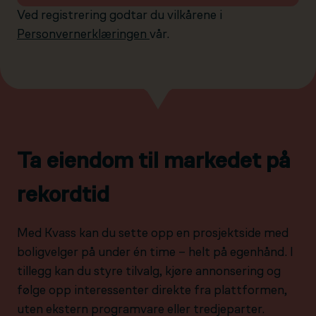
Ved registrering godtar du vilkårene i
Personvernerklæringen
vår.
Ta eiendom til markedet på
rekordtid
Med Kvass kan du sette opp en prosjektside med
boligvelger på under én time – helt på egenhånd. I
tillegg kan du styre tilvalg, kjøre annonsering og
følge opp interessenter direkte fra plattformen,
uten ekstern programvare eller tredjeparter.