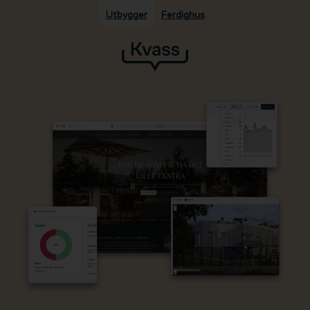
Utbygger
Ferdighus
Hopp til hovedinnhold