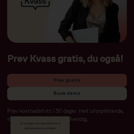
Prøv Kvass gratis, du også!
Prøv gratis
Book demo
Prøv kostnadsfritt i 30 dager. Helt uforpliktende,
ingen betalingsdetaljer nødvendig.
Vi trenger ditt samtykke for å
spille av denne videoen