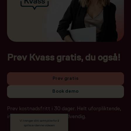
Prøv Kvass gratis, du også!
Prøv gratis
Book demo
Prøv kostnadsfritt i 30 dager. Helt uforpliktende,
ingen betalingsdetaljer nødvendig.
Vi trenger ditt samtykke for å
spille av denne videoen