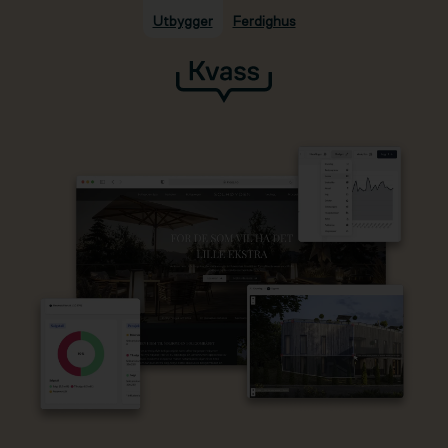
Utbygger
Ferdighus
Hopp til hovedinnhold