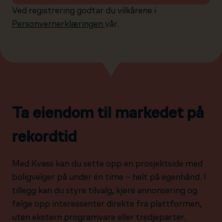
Ved registrering godtar du vilkårene i
Personvernerklæringen
vår.
Ta eiendom til markedet på
rekordtid
Med Kvass kan du sette opp en prosjektside med
boligvelger på under én time – helt på egenhånd. I
tillegg kan du styre tilvalg, kjøre annonsering og
følge opp interessenter direkte fra plattformen,
uten ekstern programvare eller tredjeparter.