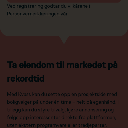
Ved registrering godtar du vilkårene i
Personvernerklæringen
vår.
Ta eiendom til markedet på
rekordtid
Med Kvass kan du sette opp en prosjektside med
boligvelger på under én time – helt på egenhånd. I
tillegg kan du styre tilvalg, kjøre annonsering og
følge opp interessenter direkte fra plattformen,
uten ekstern programvare eller tredjeparter.