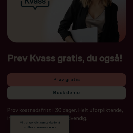
Prøv Kvass gratis, du også!
Prøv gratis
Book demo
Prøv kostnadsfritt i 30 dager. Helt uforpliktende,
ingen betalingsdetaljer nødvendig.
Vi trenger ditt samtykke for å
spille av denne videoen