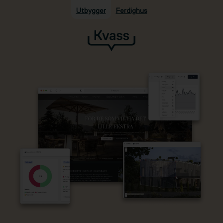
Utbygger
Ferdighus
Hopp til hovedinnhold