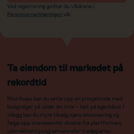
Ved registrering godtar du vilkårene i
Personvernerklæringen
vår.
Ta eiendom til markedet på
rekordtid
Med Kvass kan du sette opp en prosjektside med
boligvelger på under én time – helt på egenhånd. I
tillegg kan du styre tilvalg, kjøre annonsering og
følge opp interessenter direkte fra plattformen,
uten ekstern programvare eller tredjeparter.