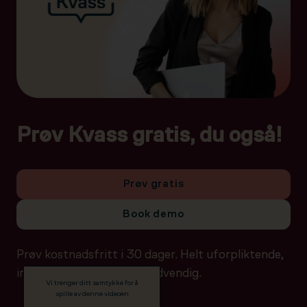
Prøv Kvass gratis, du også!
Prøv gratis
Book demo
Prøv kostnadsfritt i 30 dager. Helt uforpliktende,
ingen betalingsdetaljer nødvendig.
Vi trenger ditt samtykke for å
spille av denne videoen