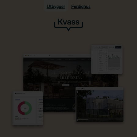
Utbygger
Ferdighus
Hopp til hovedinnhold