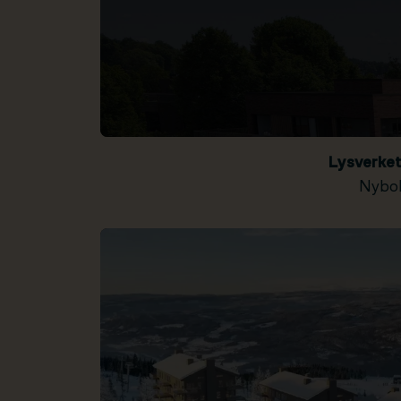
Lysverke
Nybol