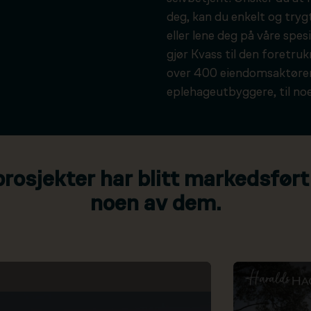
deg, kan du enkelt og tryg
eller lene deg på våre spesi
gjør Kvass til den foretru
over 400 eiendomsaktører
eplehageutbyggere, til noe
osjekter har blitt markedsført
noen av dem.