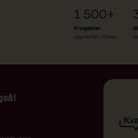
1 500+
Prosjekter
S
opprettet i Kvass
b
gså!