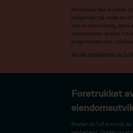
Med Kvass kan du sette o
boligvelger på under én tim
kan du styre tilvalg, kjør
interessenter direkte fra 
programvare eller tredjep
Se alle produktene og fun
Foretrukket a
eiendomsutvik
Ønsker du full kontroll, l
selvbetjent. Ønsker du at 