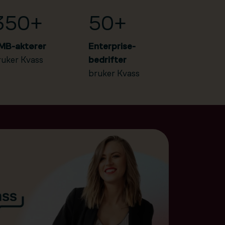
350+
50+
MB-aktører
Enterprise-
ruker Kvass
bedrifter
bruker Kvass