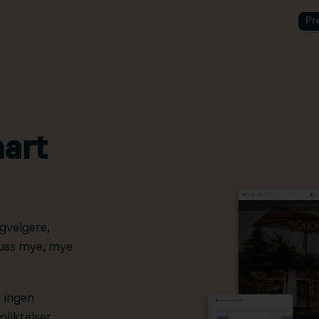
Pr
art
gvelgere,
pluss mye, mye
, ingen
liktelser.