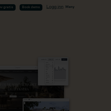
Logg inn
Meny
øv gratis
Book demo