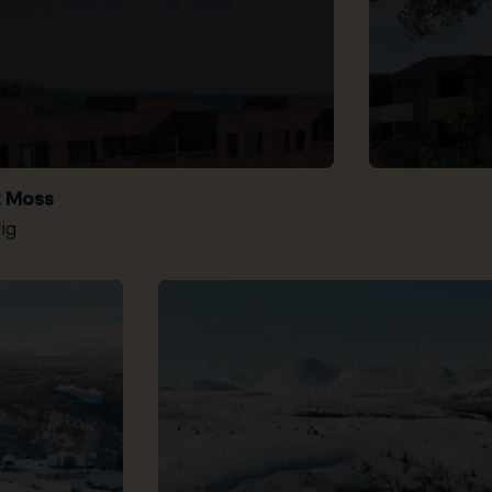
t Moss
ig