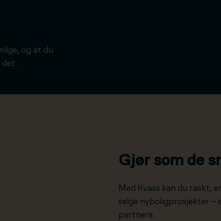
ynlige, og at du
 det.
Gjør som de s
Med Kvass kan du raskt, e
selge nyboligprosjekter –
partnere.