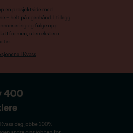
pp en prosjektside med
e – helt på egenhånd. I tillegg
e annonsering og følge opp
plattformen, uten ekstern
arter.
ksjonene i Kvass
v 400
lere
ar Kvass deg jobbe 100%
noen andre gjør jobben for