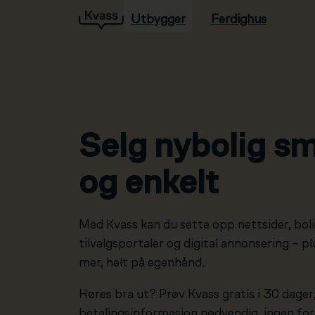
Utbygger
Ferdighus
Hopp til hovedinnhold
Selg nybolig sm
og enkelt
Med Kvass kan du sette opp nettsider, boli
tilvalgsportaler og digital annonsering – 
mer, helt på egenhånd.
Høres bra ut? Prøv Kvass gratis i 30 dager
betalingsinformasjon nødvendig, ingen forp