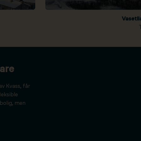
Vasetl
are
av Kvass, får
leksible
bolig, men