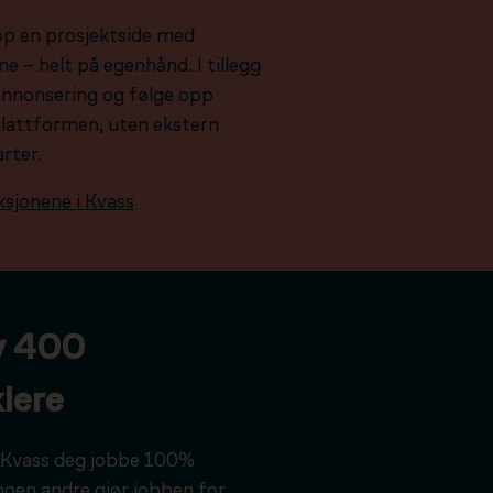
pp en prosjektside med
e – helt på egenhånd. I tillegg
e annonsering og følge opp
plattformen, uten ekstern
arter.
ksjonene i Kvass
v 400
lere
ar Kvass deg jobbe 100%
noen andre gjør jobben for