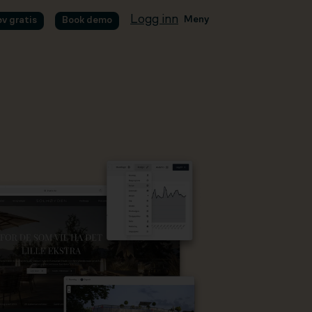
Logg inn
Meny
øv gratis
Book demo