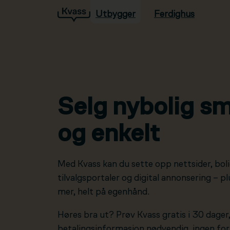
Utbygger
Ferdighus
Hopp til hovedinnhold
Selg nybolig sm
og enkelt
Med Kvass kan du sette opp nettsider, boli
tilvalgsportaler og digital annonsering – 
mer, helt på egenhånd.
Høres bra ut? Prøv Kvass gratis i 30 dager
betalingsinformasjon nødvendig, ingen forp