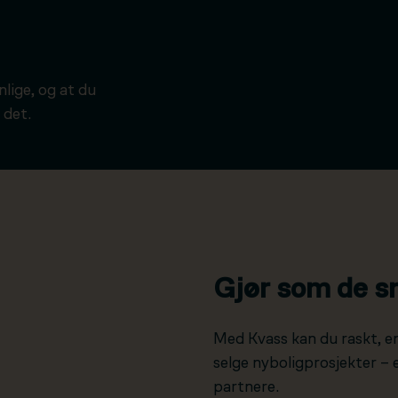
ynlige, og at du
 det.
Gjør som de s
Med Kvass kan du raskt, e
selge nyboligprosjekter –
partnere.