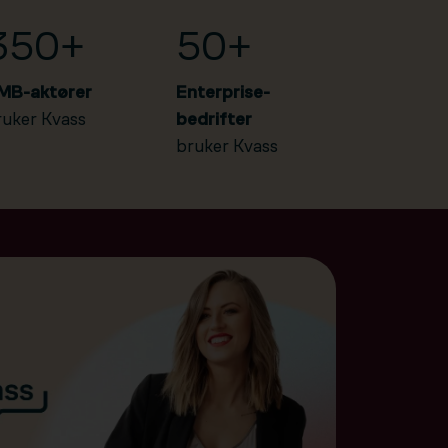
350+
50+
MB-aktører
Enterprise-
ruker Kvass
bedrifter
bruker Kvass