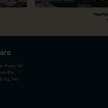
Vasetl
are
av Kvass, får
leksible
bolig, men