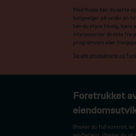
Med Kvass kan du sette o
boligvelger på under én tim
kan du styre tilvalg, kjør
interessenter direkte fra 
programvare eller tredjep
Se alle produktene og fun
Foretrukket a
eiendomsutvik
Ønsker du full kontroll, l
selvbetjent. Ønsker du at 