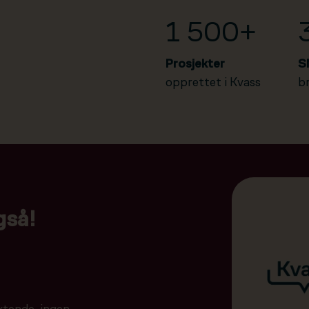
1 500+
Prosjekter
S
opprettet i Kvass
b
gså!