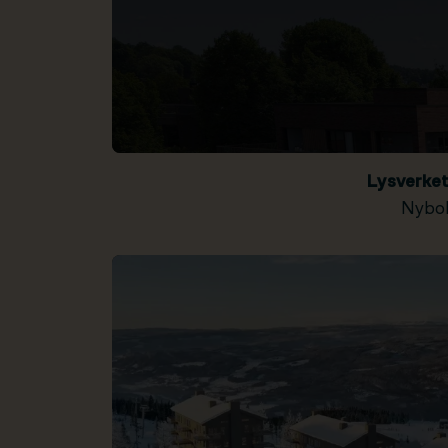
Lysverke
Nybol