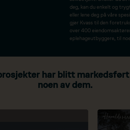
deg, kan du enkelt og tryg
eller lene deg på våre spesi
gjør Kvass til den foretru
over 400 eiendomsaktører
eplehageutbyggere, til noe
osjekter har blitt markedsført
noen av dem.