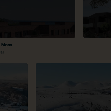
t Moss
ig