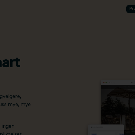
Pr
art
gvelgere,
pluss mye, mye
, ingen
liktelser.