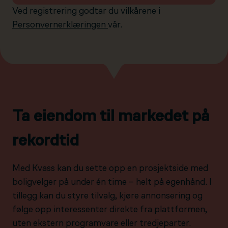
Ved registrering godtar du vilkårene i
Personvernerklæringen
vår.
Ta eiendom til markedet på
rekordtid
Med Kvass kan du sette opp en prosjektside med
boligvelger på under én time – helt på egenhånd. I
tillegg kan du styre tilvalg, kjøre annonsering og
følge opp interessenter direkte fra plattformen,
uten ekstern programvare eller tredjeparter.