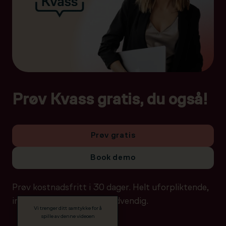
Prøv Kvass gratis, du også!
Prøv gratis
Book demo
Prøv kostnadsfritt i 30 dager. Helt uforpliktende,
ingen betalingsdetaljer nødvendig.
Vi trenger ditt samtykke for å
spille av denne videoen