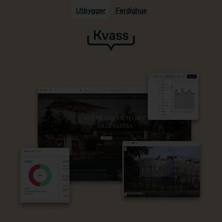
Utbygger
Ferdighus
Hopp til hovedinnhold