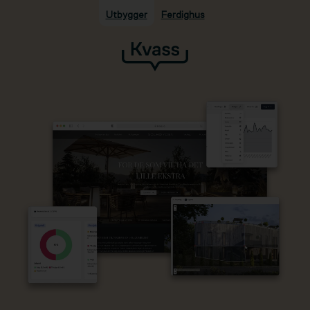
Utbygger
Ferdighus
Hopp til hovedinnhold