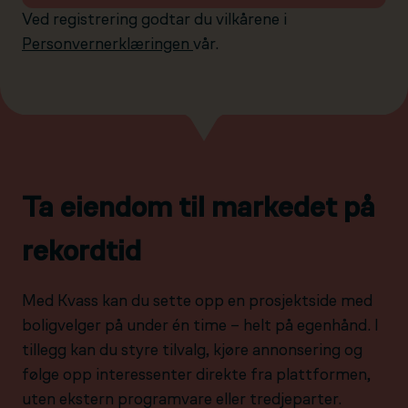
Ved registrering godtar du vilkårene i
Personvernerklæringen
vår.
Ta eiendom til markedet på
rekordtid
Med Kvass kan du sette opp en prosjektside med
boligvelger på under én time – helt på egenhånd. I
tillegg kan du styre tilvalg, kjøre annonsering og
følge opp interessenter direkte fra plattformen,
uten ekstern programvare eller tredjeparter.