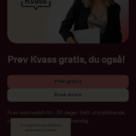
Prøv Kvass gratis, du også!
Prøv gratis
Book demo
Prøv kostnadsfritt i 30 dager. Helt uforpliktende,
ingen betalingsdetaljer nødvendig.
Vi trenger ditt samtykke for å
spille av denne videoen