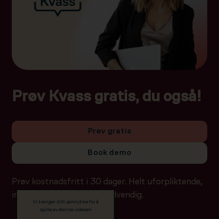
Prøv Kvass gratis, du også!
Prøv gratis
Book demo
Prøv kostnadsfritt i 30 dager. Helt uforpliktende,
ingen betalingsdetaljer nødvendig.
Vi trenger ditt samtykke for å
spille av denne videoen