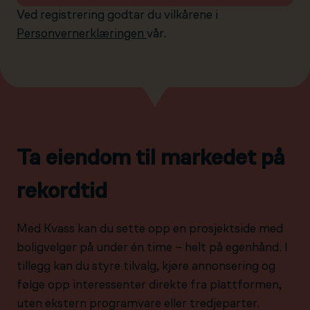
Ved registrering godtar du vilkårene i
Personvernerklæringen
vår.
Ta eiendom til markedet på
rekordtid
Med Kvass kan du sette opp en prosjektside med
boligvelger på under én time – helt på egenhånd. I
tillegg kan du styre tilvalg, kjøre annonsering og
følge opp interessenter direkte fra plattformen,
uten ekstern programvare eller tredjeparter.