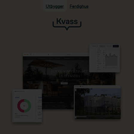
Utbygger
Ferdighus
Hopp til hovedinnhold