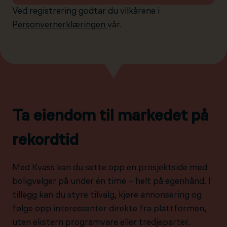
Ved registrering godtar du vilkårene i
Personvernerklæringen
vår.
Ta eiendom til markedet på
rekordtid
Med Kvass kan du sette opp en prosjektside med
boligvelger på under én time – helt på egenhånd. I
tillegg kan du styre tilvalg, kjøre annonsering og
følge opp interessenter direkte fra plattformen,
uten ekstern programvare eller tredjeparter.