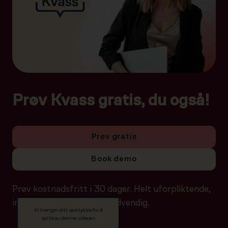
Prøv Kvass gratis, du også!
Prøv gratis
Book demo
Prøv kostnadsfritt i 30 dager. Helt uforpliktende,
ingen betalingsdetaljer nødvendig.
Vi trenger ditt samtykke for å
spille av denne videoen