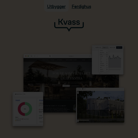
Utbygger
Ferdighus
Hopp til hovedinnhold