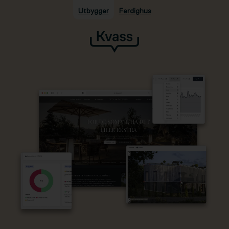
Utbygger
Ferdighus
Hopp til hovedinnhold