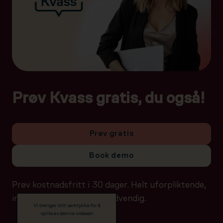
Prøv Kvass gratis, du også!
Prøv gratis
Book demo
Prøv kostnadsfritt i 30 dager. Helt uforpliktende,
ingen betalingsdetaljer nødvendig.
Vi trenger ditt samtykke for å
spille av denne videoen