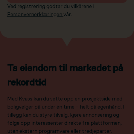
Ved registrering godtar du vilkårene i
Personvernerklæringen
vår.
Ta eiendom til markedet på
rekordtid
Med Kvass kan du sette opp en prosjektside med
boligvelger på under én time – helt på egenhånd. I
tillegg kan du styre tilvalg, kjøre annonsering og
følge opp interessenter direkte fra plattformen,
uten ekstern programvare eller tredjeparter.