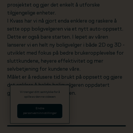
prosjektet og gjør det enkelt å utforske
tilgjengelige enheter.
I Kvass har vi nå gjort enda enklere og raskere å
sette opp boligvelgeren via et nytt auto-oppsett.
Dette er også bare starten. I løpet av våren
lanserer vi en helt ny boligvelger i både 2D og 3D -
utviklet med fokus på bedre brukeropplevelse for
sluttkundene, høyere effektivitet og mer
selvbetjening for kundene våre.
Målet er å redusere tid brukt på oppsett og gjøre
det enklere å holde boligvelgeren oppdatert
Vi trenger ditt samtykke for å
gjennom hele salgsprosessen.
spille av denne videoen
Endre
personverninnstillinger