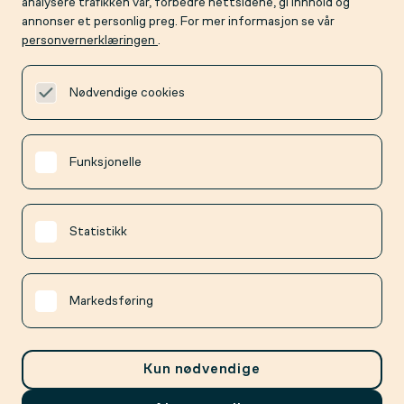
analysere trafikken vår, forbedre nettsidene, gi innhold og
kontakt@kvass.no
annonser et personlig preg. For mer informasjon se vår
personvernerklæringen
.
support@kvass.no
Nødvendige cookies
+47 69 14 60 00
hverdager 08:00 — 16:00
Funksjonelle
Ofte stilte spørsmål
Personvernerklæring
Statistikk
Åpenhetsloven
Informasjonskapsler
Markedsføring
Personverninnstillinger
Kun nødvendige