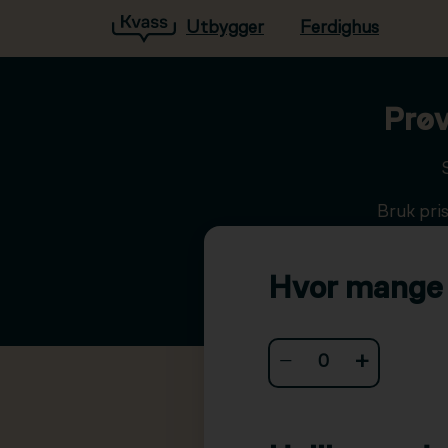
Utbygger
Ferdighus
Hopp til hovedinnhold
Prøv
Bruk pri
Hvor mange n
−
+