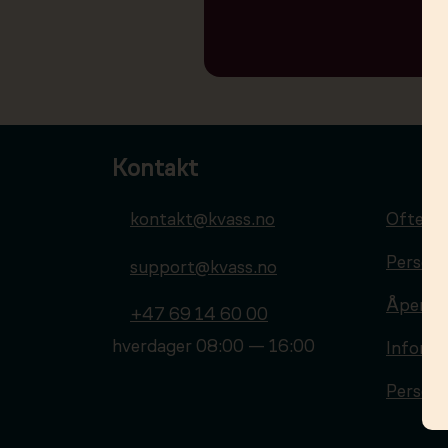
Kontakt
kontakt@kvass.no
Ofte st
Personv
support@kvass.no
Åpenhe
+47 69 14 60 00
hverdager 08:00 — 16:00
Informa
Personv