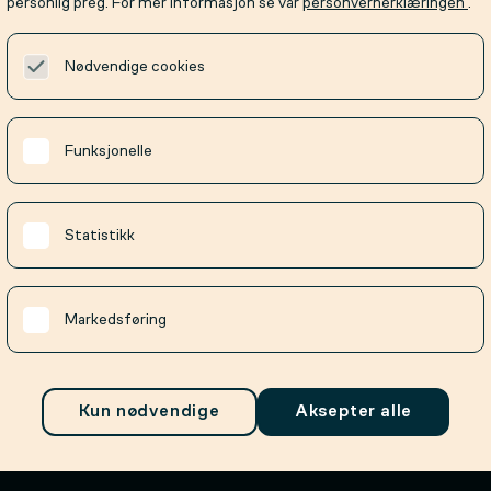
personlig preg. For mer informasjon se vår
personvernerklæringen
.
Nødvendige cookies
Funksjonelle
Statistikk
ilte spørsmål
ernerklæring
Markedsføring
tsloven
sjonskapsler
Kun nødvendige
Aksepter alle
erninnstillinger