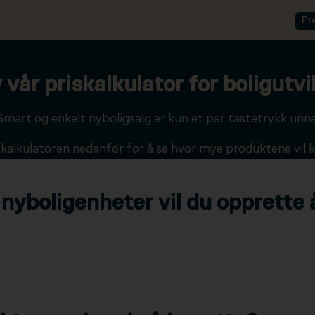
Pr
 vår priskalkulator for boligutvi
Smart og enkelt nyboligsalg er kun et par tastetrykk unna
skalkulatoren nedenfor for å se hvor mye produktene vil k
yboligenheter vil du opprette å