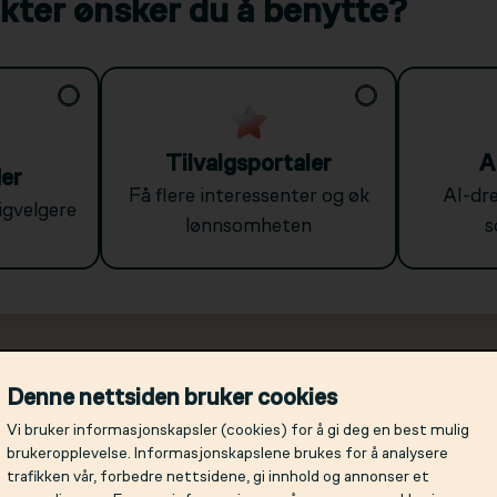
kter ønsker du å benytte?
Tilvalgsportaler
A
er
Få flere interessenter og øk
AI-dre
igvelgere
lønnsomheten
s
Denne nettsiden bruker cookies
Vi bruker informasjonskapsler (cookies) for å gi deg en best mulig
brukeropplevelse. Informasjonskapslene brukes for å analysere
l inn antall enheter og velg produkter for p
trafikken vår, forbedre nettsidene, gi innhold og annonser et