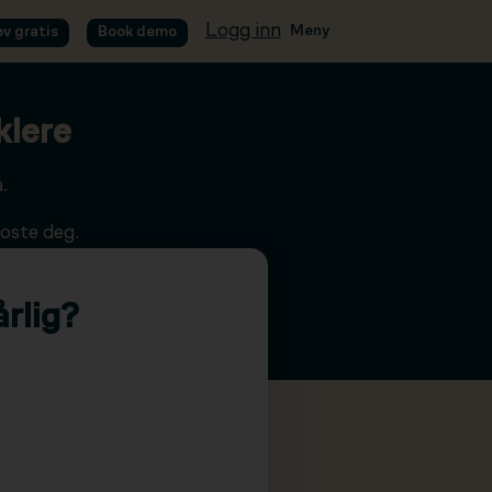
Logg inn
Meny
øv gratis
Book demo
klere
.
oste deg.
rlig?