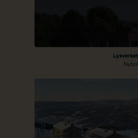
Lysverke
Nybol