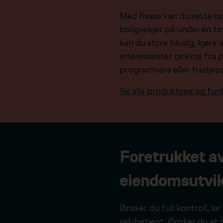
Med Kvass kan du sette o
boligvelger på under én tim
kan du styre tilvalg, kjør
interessenter direkte fra 
programvare eller tredjep
Se alle produktene og fun
Foretrukket a
eiendomsutvik
Ønsker du full kontroll, l
selvbetjent. Ønsker du at 