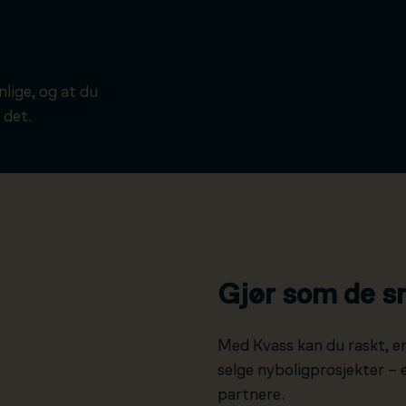
ynlige, og at du
 det.
Gjør som de s
Med Kvass kan du raskt, e
selge nyboligprosjekter –
partnere.