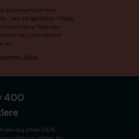
pp en prosjektside med
e – helt på egenhånd. I tillegg
e annonsering og følge opp
plattformen, uten ekstern
arter.
ksjonene i Kvass
v 400
lere
ar Kvass deg jobbe 100%
noen andre gjør jobben for