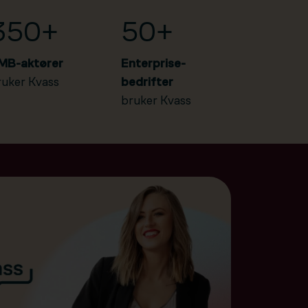
350+
50+
MB-aktører
Enterprise-
ruker Kvass
bedrifter
bruker Kvass