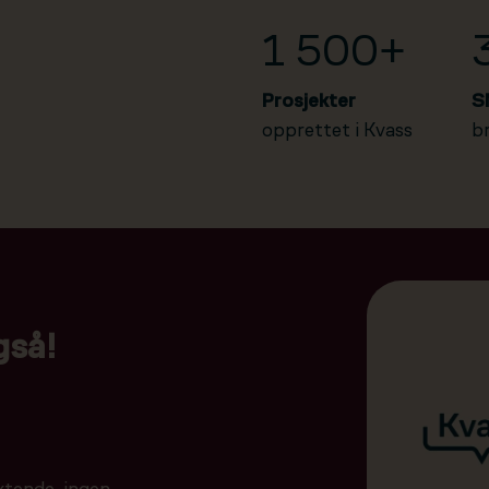
1 500+
Prosjekter
S
opprettet i Kvass
b
gså!