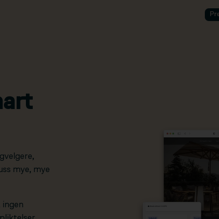
Pr
art
gvelgere,
pluss mye, mye
, ingen
liktelser.