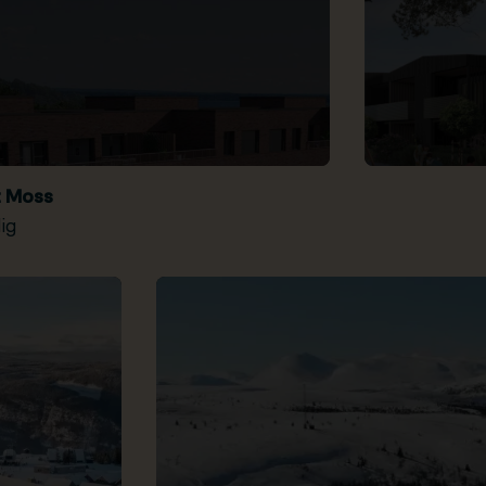
t Moss
ig