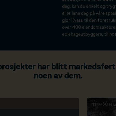
deg, kan du enkelt og tryg
eller lene deg på våre spesi
gjør Kvass til den foretru
over 400 eiendomsaktører
eplehageutbyggere, til noe
osjekter har blitt markedsført
noen av dem.