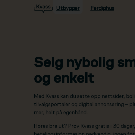
Utbygger
Ferdighus
Hopp til hovedinnhold
Selg nybolig sm
og enkelt
Med Kvass kan du sette opp nettsider, boli
tilvalgsportaler og digital annonsering – 
mer, helt på egenhånd.
Høres bra ut? Prøv Kvass gratis i 30 dager
betalingsinformasjon nødvendig, ingen forp