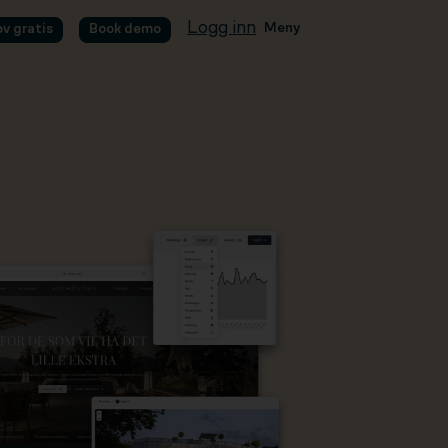
Logg inn
Meny
øv gratis
Book demo