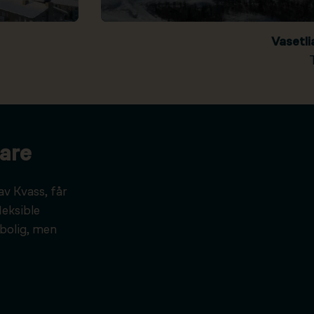
Vasetl
are
av Kvass, får
leksible
bolig, men